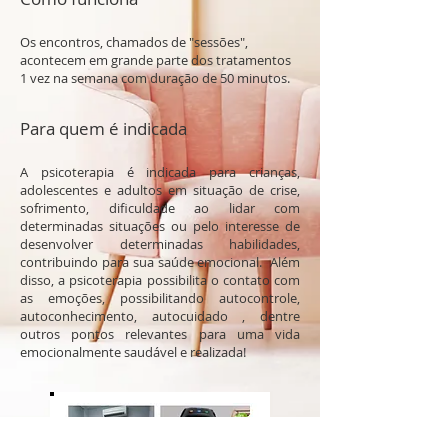
Os encontros, chamados de "sessões",
acontecem em grande parte dos tratamentos
1 vez na semana com duração de 50 minutos.
Para quem é indicada
A psicoterapia é indicada para crianças,
adolescentes e adultos em situação de crise,
sofrimento, dificuldade ao lidar com
determinadas situações ou pelo interesse de
desenvolver determinadas habilidades,
contribuindo para sua saúde emocional. Além
disso, a psicoterapia possibilita o contato com
as emoções, possibilitando autocontrole,
autoconhecimento, autocuidado , dentre
outros pontos relevantes para uma vida
emocionalmente saudável e realizada!